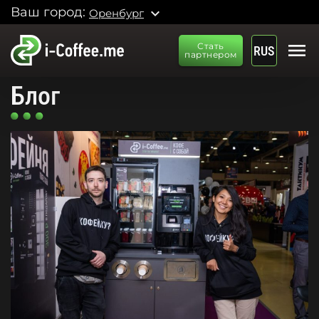
Ваш город:
expand_more
Оренбург
menu
Стать
RUS
партнером
Блог