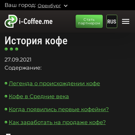
Ваш город:
expand_more
Оренбург
menu
Стать
RUS
партнером
История кофе
27.09.2021
Содержание:
Легенда о происхождении кофе
Кофе в Средние века
Когда появились первые кофейни?
Как заработать на продаже кофе?