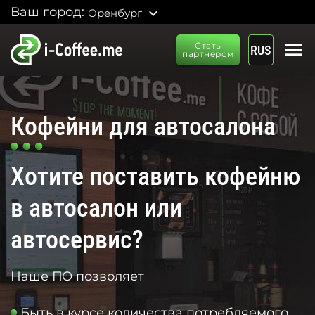
Ваш город:
expand_more
Оренбург
menu
Стать
RUS
партнером
Кофейни для автосалона
Хотите поставить кофейню
в автосалон или
автосервис?
Наше ПО позволяет
Быть в курсе количества потребляемого