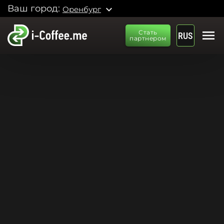
Ваш город:
expand_more
Оренбург
menu
Стать
RUS
партнером